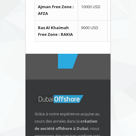
Ajman Free Zone :
10000 USD
8000 USD
AFZA
Ras Al Khaimah
9000 USD
7500 USD
Free Zone : RAKIA
Grâce à notre expérience acquise au
cours des années dans la
création
de société offshore
à Dubai
, nous
proposons des services performants