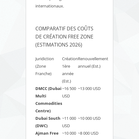
internationaux.
COMPARATIF DES COÛTS
DE CRÉATION FREE ZONE
(ESTIMATIONS 2026)
Juridiction
Création
Renouvellement
(Zone
1ère
annuel (Est.)
Franche)
année
(Est.)
DMCC (Dubai
~16 500
~13 000 USD
Multi
USD
Commodities
Centre)
Dubai South
~11 000
~10 000 USD
(DWC)
USD
Ajman Free
~10 000
~8 000 USD