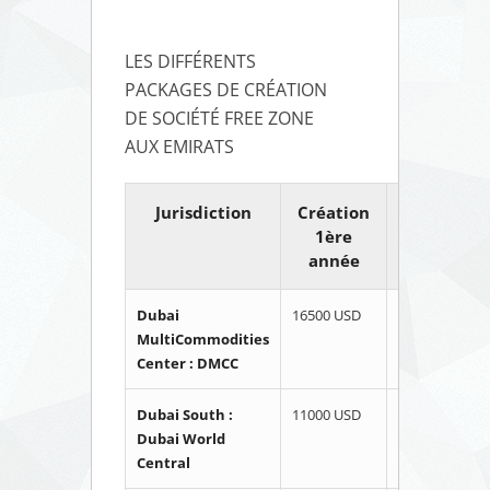
LES DIFFÉRENTS
PACKAGES DE CRÉATION
DE SOCIÉTÉ FREE ZONE
AUX EMIRATS
Jurisdiction
Création
Renouvel
1ère
annu
année
Dubai
16500 USD
13000 USD
MultiCommodities
Center : DMCC
Dubai South :
11000 USD
10000 USD
Dubai World
Central