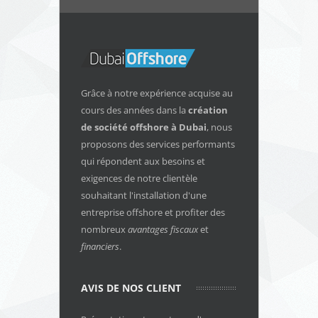
Grâce à notre expérience acquise au
cours des années dans la
création
de société offshore
à Dubai
, nous
proposons des services performants
qui répondent aux besoins et
exigences de notre clientèle
souhaitant l'installation d'une
entreprise offshore et profiter des
nombreux
avantages fiscaux
et
financiers
.
AVIS DE NOS CLIENT